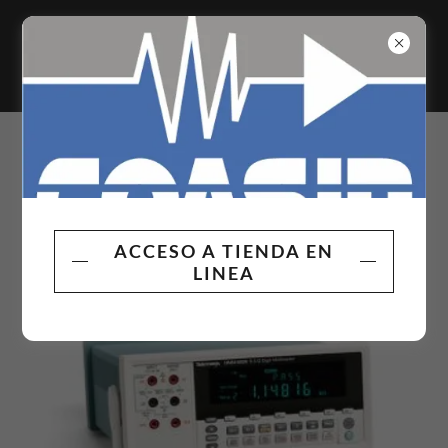
Tektronix y
Keithley
ACCESO A TIENDA EN
LINEA
Multímetros Tektronix Serie 4000